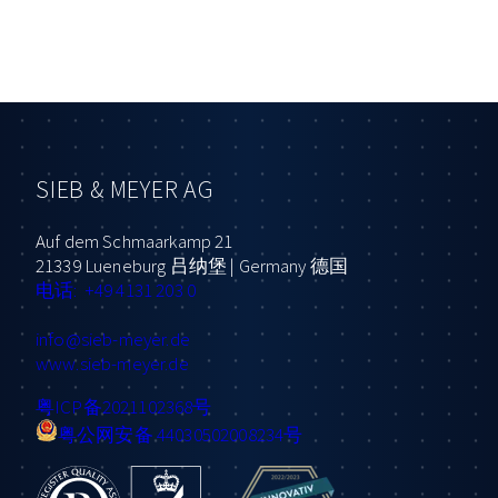
SIEB & MEYER AG
Auf dem Schmaarkamp 21
21339 Lueneburg 吕纳堡 | Germany 德国
电话: +49 4131 203 0
info
@sieb-meyer.de
www.sieb-meyer.de
粤ICP备2021102368号
粤公网安备 44030502008234号