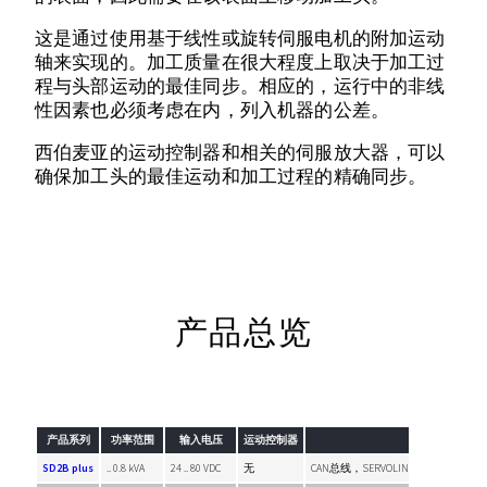
这是通过使用基于线性或旋转伺服电机的附加运动
轴来实现的。加工质量在很大程度上取决于加工过
程与头部运动的最佳同步。相应的，运行中的非线
性因素也必须考虑在内，列入机器的公差。
西伯麦亚的运动控制器和相关的伺服放大器，可以
确保加工头的最佳运动和加工过程的精确同步。
产品总览
产品系列
功率范围
输入电压
运动控制器
通
SD2B plus
.. 0.8 kVA
24 .. 80 VDC
无
CAN总线，SERVOLINK