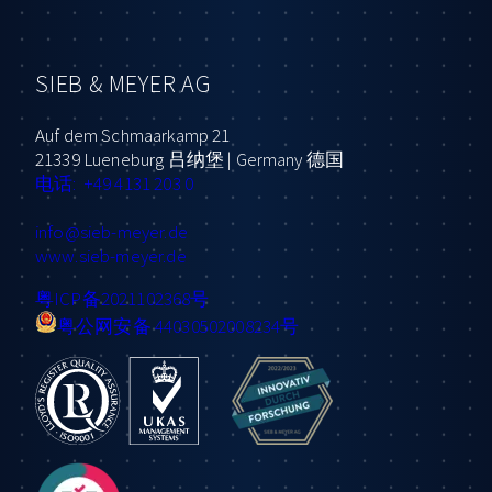
SIEB & MEYER AG
Auf dem Schmaarkamp 21
21339 Lueneburg 吕纳堡 | Germany 德国
电话: +49 4131 203 0
info
@sieb-meyer.de
www.sieb-meyer.de
粤ICP备2021102368号
粤公网安备 44030502008234号