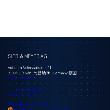
SIEB & MEYER AG
Auf dem Schmaarkamp 21
21339 Lueneburg 吕纳堡 | Germany 德国
电话: +49 4131 203 0
info
@sieb-meyer.de
www.sieb-meyer.de
粤ICP备2021102368号