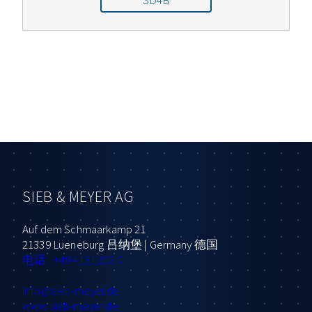
SD4B
SIEB & MEYER AG
Auf dem Schmaarkamp 21
21339 Lueneburg 吕纳堡 | Germany 德国
电话: +49 4131 203 0
info
@sieb-meyer.de
www.sieb-meyer.de