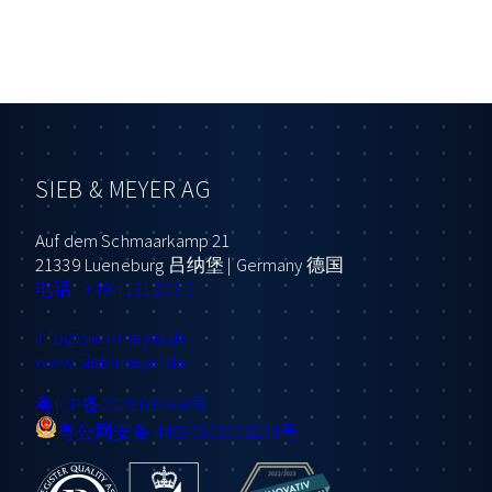
SIEB & MEYER AG
Auf dem Schmaarkamp 21
21339 Lueneburg 吕纳堡 | Germany 德国
电话: +49 4131 203 0
info
@sieb-meyer.de
www.sieb-meyer.de
粤ICP备2021102368号
粤公网安备 44030502008234号