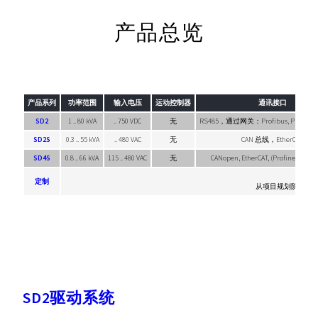
产品总览
产品系列
功率范围
输入电压
运动控制器
通讯接口
SD2
1 .. 80 kVA
.. 750 VDC
无
RS485，通过网关：Profibus, Profinet, 
SD2S
0.3 .. 55 kVA
.. 480 VAC
无
CAN 总线，EtherCAT
SD4S
0.8 .. 66 kVA
115 .. 480 VAC
无
CANopen, EtherCAT, (Profinet, Powe
定制
从项目规划阶段到
SD2驱动系统