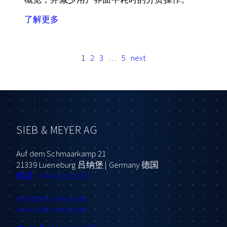
了解更多
1
2
3
…
5
next
SIEB & MEYER AG
Auf dem Schmaarkamp 21
21339 Lueneburg 吕纳堡 | Germany 德国
电话: +49 4131 203 0
info
@sieb-meyer.de
www.sieb-meyer.de