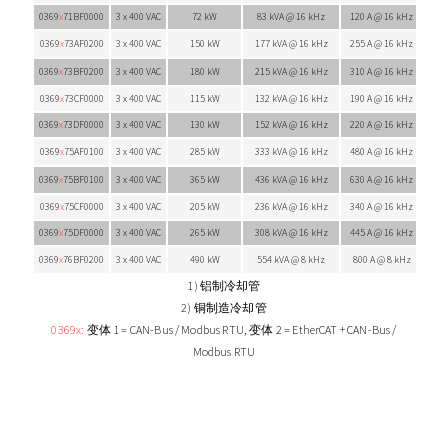
0369
x
71BF0000
3 x 400 VAC
72 kW
83 kVA @ 16 kHz
120 A @ 16 kHz
0369
x
73AF0200
3 x 400 VAC
150 kW
177 kVA @ 16 kHz
255 A @ 16 kHz
0369
x
73BF0200
3 x 400 VAC
180 kW
215 kVA @ 16 kHz
310 A @ 16 kHz
0369
x
73CF0000
3 x 400 VAC
115 kW
132 kVA @ 16 kHz
190 A @ 16 kHz
0369
x
73DF0000
3 x 400 VAC
130 kW
152 kVA @ 16 kHz
220 A @ 16 kHz
0369
x
75AF0100
3 x 400 VAC
285 kW
333 kVA @ 16 kHz
480 A @ 16 kHz
0369
x
75BF0100
3 x 400 VAC
365 kW
436 kVA @ 16 kHz
630 A @ 16 kHz
0369
x
75CF0000
3 x 400 VAC
205 kW
236 kVA @ 16 kHz
340 A @ 16 kHz
0369
x
75DF0000
3 x 400 VAC
265 kW
308 kVA @ 16 kHz
445 A @ 16 kHz
0369
x
76BF0200
3 x 400 VAC
490 kW
554 kVA @ 8 kHz
800 A @ 8 kHz
1) 铝制冷却管
2) 铜制造冷却管
0369x:
变体 1 = CAN-Bus / Modbus RTU, 变体 2 = EtherCAT + CAN-Bus /
Modbus RTU