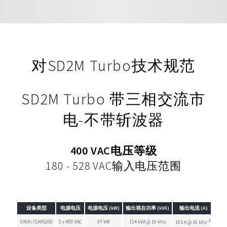
对SD2M Turbo技术规范
SD2M Turbo 带三相交流市
电-不带斩波器
400 VAC电压等级
180 - 528 VAC输入电压范围
设备类型
电源电压
电源电压 (kW)
输出视在功率 (kVA)
输出电流 (A)
最大
3)
0369
x
71AF0200
3 x 400 VAC
97 kW
114 kVA @ 16 kHz
165 A @ 16 kHz