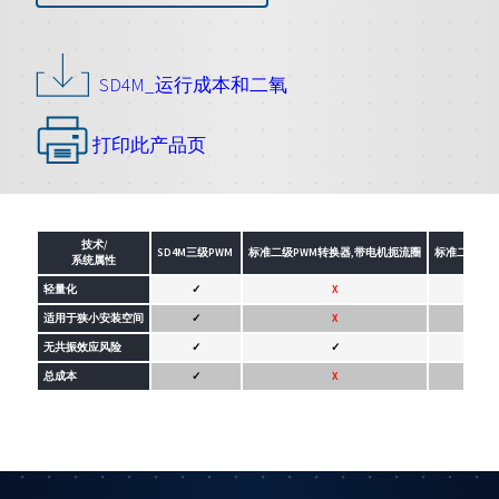
SD4M_运行成本和二氧
打印此产品页
技术/
SD4M三级PWM
标准二级PWM转换器,带电机扼流圈
标准二级PWM
系统属性
轻量化
✓
X
适用于狭小安装空间
✓
X
无共振效应风险
✓
✓
总成本
✓
X