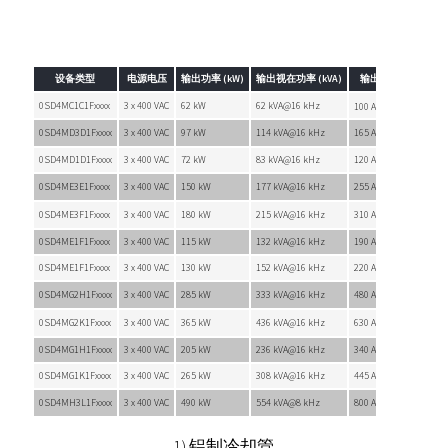
设备类型
电源电压
输出功率 (kW)
输出视在功率 (kVA)
输出电流 (A)
最
3)
0SD4MC1C1Fxxxx
3 x 400 VAC
62 kW
62 kVA@16 kHz
130
100 A@16 kHz
0SD4MD3D1Fxxxx
3 x 400 VAC
97 kW
114 kVA@16 kHz
165 A@16 kHz
165
0SD4MD1D1Fxxxx
3 x 400 VAC
72 kW
83 kVA@16 kHz
120 A@16 kHz
165
0SD4ME3E1Fxxxx
3 x 400 VAC
150 kW
177 kVA@16 kHz
255 A@16 kHz
255
0SD4ME3F1Fxxxx
3 x 400 VAC
180 kW
215 kVA@16 kHz
310 A@16 kHz
310
0SD4ME1F1Fxxxx
3 x 400 VAC
115 kW
132 kVA@16 kHz
190 A@16 kHz
255
0SD4ME1F1Fxxxx
3 x 400 VAC
130 kW
152 kVA@16 kHz
220 A@16 kHz
310
0SD4MG2H1Fxxxx
3 x 400 VAC
285 kW
333 kVA@16 kHz
480 A@16 kHz
480
0SD4MG2K1Fxxxx
3 x 400 VAC
365 kW
436 kVA@16 kHz
630 A@16 kHz
630
0SD4MG1H1Fxxxx
3 x 400 VAC
205 kW
236 kVA@16 kHz
340 A@16 kHz
480
0SD4MG1K1Fxxxx
3 x 400 VAC
265 kW
308 kVA@16 kHz
445 A@16 kHz
630
0SD4MH3L1Fxxxx
3 x 400 VAC
490 kW
554 kVA@8 kHz
800 A@8 kHz
800
1) 铝制冷却管