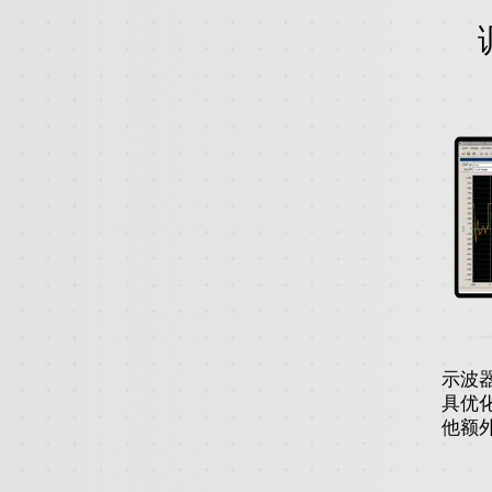
示波
具优
他额