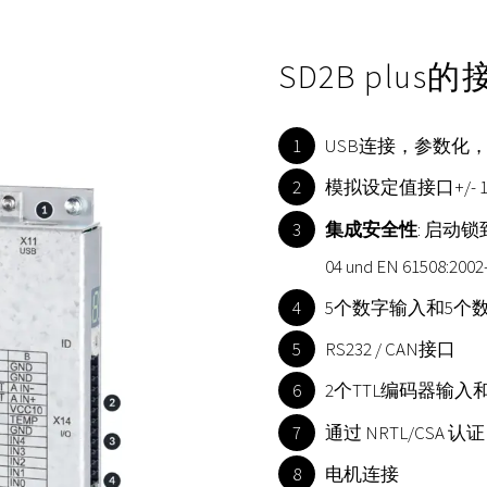
SD2B plus
USB连接，参数化
模拟设定值接口+/- 10
集成安全性
: 启动锁到达
04 und EN 61508:
5个数字输入和5个
RS232 / CAN接口
2个TTL编码器输入
通过 NRTL/CSA 认证
电机连接