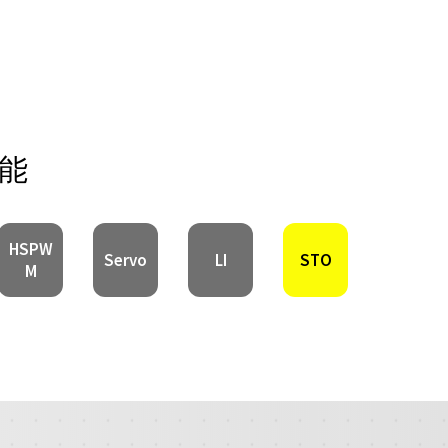
能
HSPW
Servo
LI
STO
M