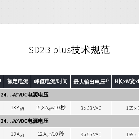
SD2B plus技术规范
)
1)
额定电流
峰值电流/时间
H长xW宽
最大输出电压
4 ...
48
VDC电源电压
13 A
15,8 A
/10 秒
3 x 33 VAC
165 x 
eff
eff
4 ...
80
VDC电源电压
10 A
12 A
/10 秒
3 x 55 VAC
165 x 
eff
eff