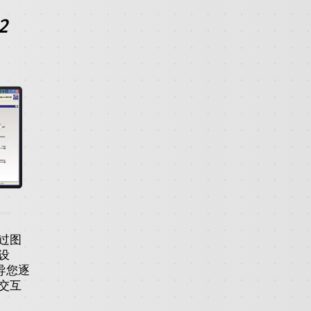
2
过图
设
导您逐
交互