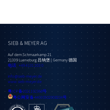
SIEB & MEYER AG
Auf dem Schmaarkamp 21
21339 Lueneburg 吕纳堡 | Germany 德国
电话: +49 4131 203 0
info
@sieb-meyer.de
www.sieb-meyer.de
粤ICP备2021102368号
粤公网安备 44030502008234号